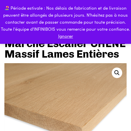
Sauter
Passer
Période estivale : Nos délais de fabrication et de livraison
les
à
0
peuvent être allongés de plusieurs jours. N'hésitez pas à nous
liens
la
To
contacter avant de passer commande pour toute précision.
navigation
na
Toute l'équipe d'INFINIBOIS vous remercie pour votre confiance.
principale
Ignorer
Aller
Marche Escalier CHÊNE
au
Massif Lames Entières
contenu