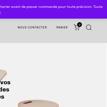
Suivez nous sur Facebook
contacter avant de passer commande pour toute précision. Toute
r
0
NOUS CONTACTER
PANIER
 vos
 des
es