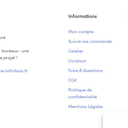
Informations
Mon compte
ure
Suivre ma commande
t bureaux : une
L’atelier
 projet !
Livraison
Foire À Questions
.infinibois.fr
CGV
Politique de
confidentialité
Mentions Légales