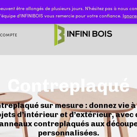
Frais de port offerts à partir de 350€ d'achat
n peuvent être allongés de plusieurs jours. N'hésitez pas à nous 
l'équipe d'INFINIBOIS vous remercie pour votre confiance.
Ignore
 COMPTE
Contreplaqué
treplaqué sur mesure : donnez vie à
jets d’intérieur et d’extérieur, avec
anneaux contreplaqués aux découp
personnalisées.